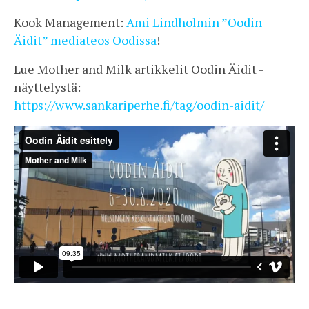
Kook Management:
Ami Lindholmin ”Oodin
Äidit” mediateos Oodissa
!
Lue Mother and Milk artikkelit Oodin Äidit -
näyttelystä:
https://www.sankariperhe.fi/tag/oodin-aidit/