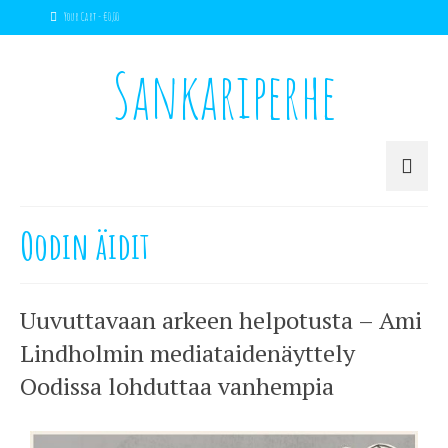
Your Cart
-
€
0,00
Sankariperhe
Oodin äidit
Uuvuttavaan arkeen helpotusta – Ami
Lindholmin mediataidenäyttely
Oodissa lohduttaa vanhempia