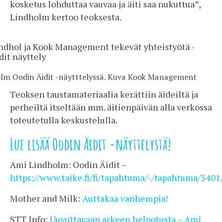
kosketus lohduttaa vauvaa ja äiti saa nukuttua”,
Lindholm kertoo teoksesta.
lm Oodin Äidit -näytttelyssä. Kuva Kook Management
Teoksen taustamateriaalia kerättiin äideiltä ja
perheiltä itseltään mm. äitienpäivän alla verkossa
toteutetulla keskustelulla.
Lue lisää Oodin Äidit -näyttelystä!
Ami Lindholm: Oodin Äidit –
https://www.taike.fi/fi/tapahtuma/-/tapahtuma/3401
Mother and Milk:
Auttakaa vanhempia!
STT Info:
Uuvuttavaan arkeen helpotusta – Ami