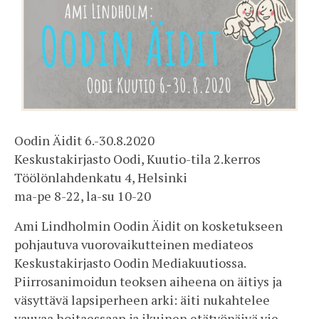
Oodin Äidit 6.-30.8.2020
Keskustakirjasto Oodi, Kuutio-tila 2.kerros
Töölönlahdenkatu 4, Helsinki
ma-pe 8-22, la-su 10-20
Ami Lindholmin Oodin Äidit on kosketukseen
pohjautuva vuorovaikutteinen mediateos
Keskustakirjasto Oodin Mediakuutiossa.
Piirrosanimoidun teoksen aiheena on äitiys ja
väsyttävä lapsiperheen arki: äiti nukahtelee
vauvaa hoitaessaan ja ikuinen etätyöpäivä vie