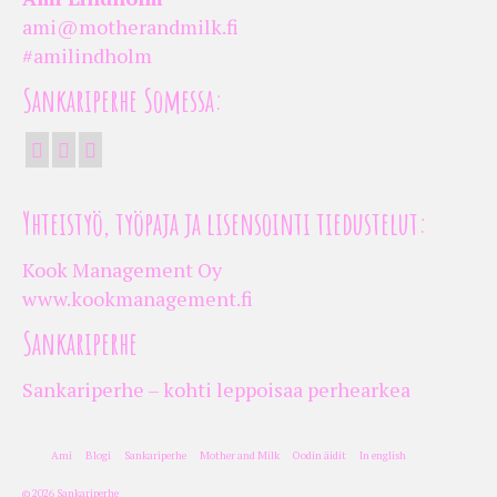
ami@motherandmilk.fi
#amilindholm
Sankariperhe Somessa:
Yhteistyö, työpaja ja lisensointi tiedustelut:
Kook Management Oy
www.kookmanagement.fi
Sankariperhe
Sankariperhe – kohti leppoisaa perhearkea
Ami
Blogi
Sankariperhe
Mother and Milk
Oodin äidit
In english
© 2026 Sankariperhe