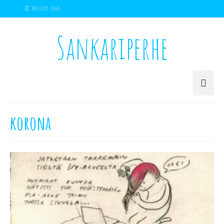
Your Cart
-
€
0,00
Sankariperhe
korona