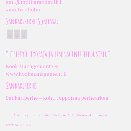
ami@motherandmilk.fi
#amilindholm
Sankariperhe Somessa:
Yhteistyö, työpaja ja lisensointi tiedustelut:
Kook Management Oy
www.kookmanagement.fi
Sankariperhe
Sankariperhe – kohti leppoisaa perhearkea
Ami
Blogi
Sankariperhe
Mother and Milk
Oodin äidit
In english
© 2026 Sankariperhe