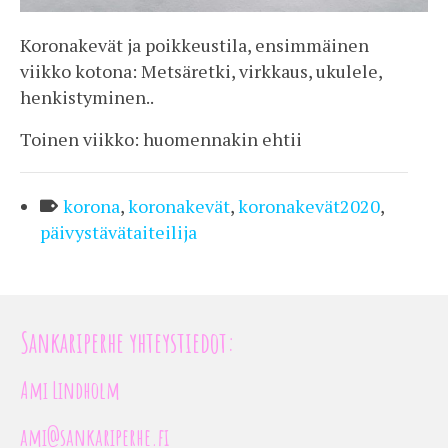
Koronakevät ja poikkeustila, ensimmäinen
viikko kotona: Metsäretki, virkkaus, ukulele,
henkistyminen..
Toinen viikko: huomennakin ehtii
korona
,
koronakevät
,
koronakevät2020
,
päivystävätaiteilija
Sankariperhe yhteystiedot:
Ami Lindholm
ami@sankariperhe.fi