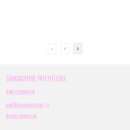
«
1
2
Sankariperhe yhteystiedot:
Ami Lindholm
ami@sankariperhe.fi
#amilindholm