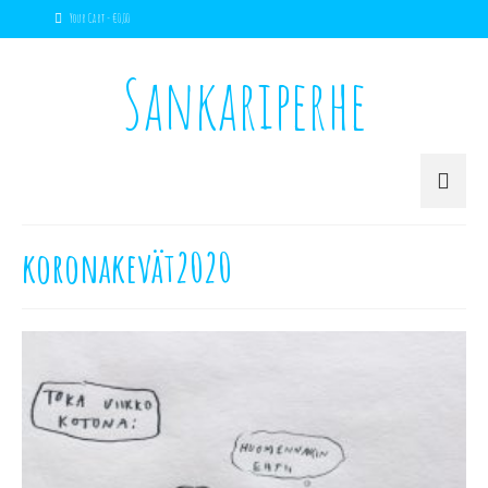
Your Cart
-
€
0,00
Sankariperhe
koronakevät2020