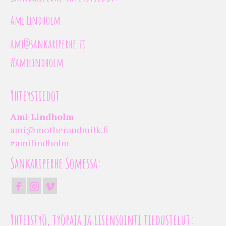
Ami Lindholm
ami@sankariperhe.fi
#amilindholm
Yhteystiedot
Ami Lindholm
ami@motherandmilk.fi
#amilindholm
Sankariperhe Somessa:
Yhteistyö, työpaja ja lisensointi tiedustelut: