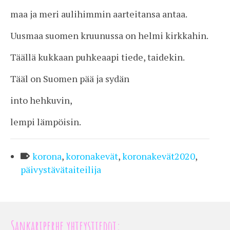
maa ja meri aulihimmin aarteitansa antaa.
Uusmaa suomen kruunussa on helmi kirkkahin.
Täällä kukkaan puhkeaapi tiede, taidekin.
Tääl on Suomen pää ja sydän
into hehkuvin,
lempi lämpöisin.
korona
,
koronakevät
,
koronakevät2020
,
päivystävätaiteilija
Sankariperhe yhteystiedot: