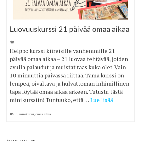
Luovuuskurssi 21 päivää omaa aikaa
Helppo kurssi kiireisille vanhemmille 21
päivää omaa aikaa – 21 luovaa tehtävää, joiden
avulla palaudut ja muistat taas kuka olet. Vain
10 minuuttia päivässä riittää. Tämä kurssi on
lempeä, oivaltava ja hulvattoman inhimillinen
tapa löytää omaa aikaa arkeen. Tutustu tästä
minikurssiin! Tuntuuko, että …
Lue lisää
äiti
,
minikurssi
,
omaa aikaa