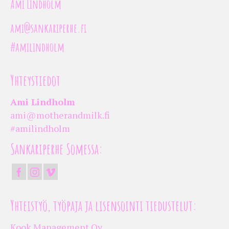
Ami Lindholm
ami@sankariperhe.fi
#amilindholm
Yhteystiedot
Ami Lindholm
ami@motherandmilk.fi
#amilindholm
Sankariperhe Somessa:
Yhteistyö, työpaja ja lisensointi tiedustelut:
Kook Management Oy