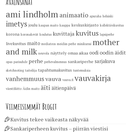
Avainsanat
ami lindholm
animaatio
apuraha
helsinki
imetys
joulu
keskuskirjasto
kaupan maito
kauppa
kollektiivikuvitus
kuvitus
kuvittaja
korona
koronakevät
koulutus
lapsiperhe
mother
maito
livekuvitus
mediateos
meidän perhe
minikurssi
and milk
oodin äidit
oodi
näyttely
omaa aikaa
neuvola
perhe
sarjakuva
sankariperhe
opas
parisuhde
perhevalmennus
tapahtumakuvitus
sketchnoting
taiteilija
tuntemuksia
vauvakirja
vanhemmuus
vauva
vauva.fi
äiti
äitienpäivä
väestöliitto
Äidin maito
Viimeisimmät Blogit
Kuvitus tekee vaikeasta näkyvää
Sankariperheen kuvitus – piirrän viestisi