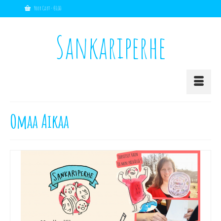
Your Cart
-
€
0,00
Sankariperhe
Omaa Aikaa