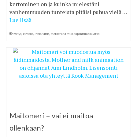
kertominen on ja kuinka mielestäni
vanhemmuuden tunteista pitäisi puhua vielä …
Lue lisää
imetys
,
kuvitus
,
livekuvitus
,
mother and milk
,
tapahtumakuvitus
Maitomeri – vai ei maitoa
ollenkaan?