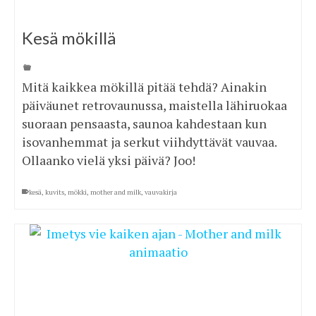
Kesä mökillä
Mitä kaikkea mökillä pitää tehdä? Ainakin
päiväunet retrovaunussa, maistella lähiruokaa
suoraan pensaasta, saunoa kahdestaan kun
isovanhemmat ja serkut viihdyttävät vauvaa.
Ollaanko vielä yksi päivä? Joo!
kesä
,
kuvits
,
mökki
,
mother and milk
,
vauvakirja