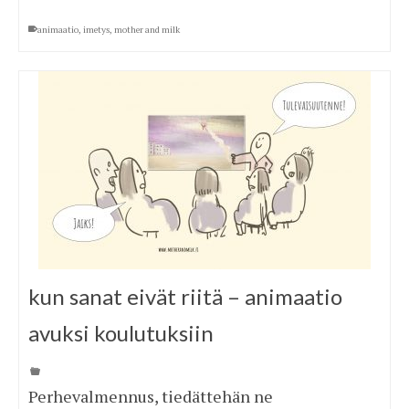
animaatio
,
imetys
,
mother and milk
kun sanat eivät riitä – animaatio
avuksi koulutuksiin
Perhevalmennus, tiedättehän ne