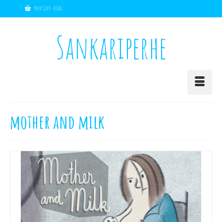
Your Cart
-
€
0,00
Sankariperhe
mother and milk