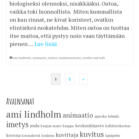
biologiseksi olennoksi, nisäkkääksi. Outoa,
vaikka toki luonnollista. Miten kummallista
on kun rinnat, ne kivat koristeet, ovatkin
elintärkeä ruokatehdas. Miten outoa on tuottaa
itse maitoa, että pystyy noin vaan täyttämään
pienen …
Lue lisää
ami lindholm
,
animaatio
,
imetys
,
maidontuotanto
,
mother and milk
1
2
»
Avainsanat
ami lindholm
animaatio
apuraha
helsinki
imetys
joulu
keskuskirjasto
kaupan maito
kauppa
kollektiivikuvitus
kuvitus
kuvittaja
korona
koronakevät
koulutus
lapsiperhe