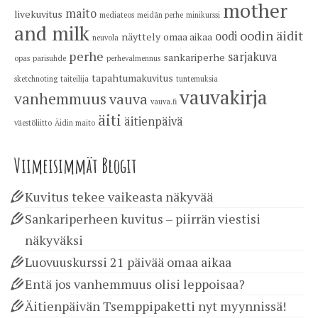
mother
maito
livekuvitus
mediateos
meidän perhe
minikurssi
and milk
oodin äidit
oodi
näyttely
omaa aikaa
neuvola
perhe
sarjakuva
sankariperhe
opas
parisuhde
perhevalmennus
tapahtumakuvitus
sketchnoting
taiteilija
tuntemuksia
vauvakirja
vanhemmuus
vauva
vauva.fi
äiti
äitienpäivä
väestöliitto
Äidin maito
Viimeisimmät Blogit
Kuvitus tekee vaikeasta näkyvää
Sankariperheen kuvitus – piirrän viestisi
näkyväksi
Luovuuskurssi 21 päivää omaa aikaa
Entä jos vanhemmuus olisi leppoisaa?
Äitienpäivän Tsemppipaketti nyt myynnissä!