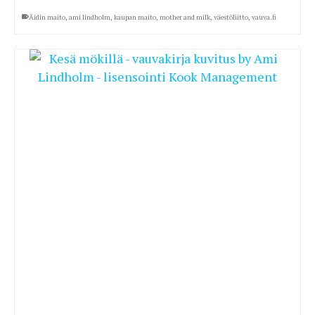
Äidin maito
,
ami lindholm
,
kaupan maito
,
mother and milk
,
väestöliitto
,
vauva.fi