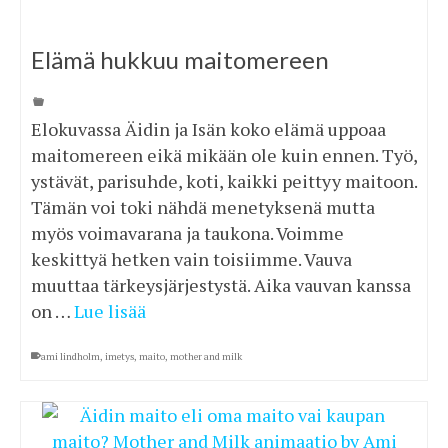
Elämä hukkuu maitomereen
Elokuvassa Äidin ja Isän koko elämä uppoaa
maitomereen eikä mikään ole kuin ennen. Työ,
ystävät, parisuhde, koti, kaikki peittyy maitoon.
Tämän voi toki nähdä menetyksenä mutta
myös voimavarana ja taukona. Voimme
keskittyä hetken vain toisiimme. Vauva
muuttaa tärkeysjärjestystä. Aika vauvan kanssa
on …
Lue lisää
ami lindholm
,
imetys
,
maito
,
mother and milk