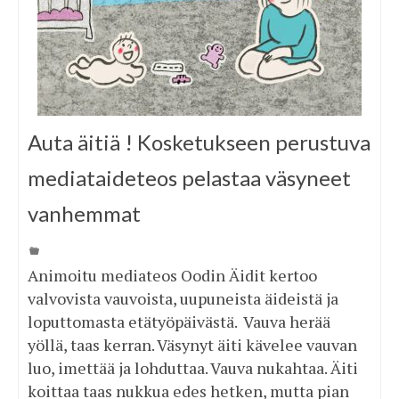
Auta äitiä ! Kosketukseen perustuva
mediataideteos pelastaa väsyneet
vanhemmat
Animoitu mediateos Oodin Äidit kertoo
valvovista vauvoista, uupuneista äideistä ja
loputtomasta etätyöpäivästä. Vauva herää
yöllä, taas kerran. Väsynyt äiti kävelee vauvan
luo, imettää ja lohduttaa. Vauva nukahtaa. Äiti
koittaa taas nukkua edes hetken, mutta pian