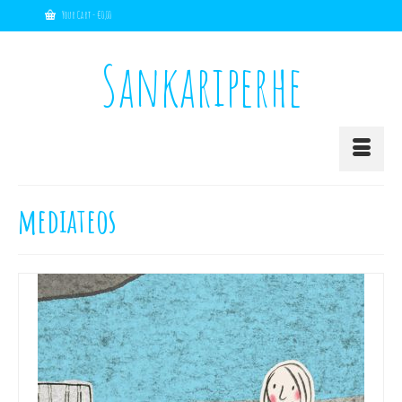
Your Cart
-
€
0,00
Sankariperhe
mediateos