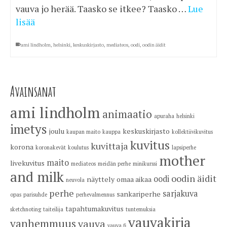
vauva jo herää. Taasko se itkee? Taasko …
Lue
lisää
ami lindholm
,
helsinki
,
keskuskirjasto
,
mediateos
,
oodi
,
oodin äidit
Avainsanat
ami lindholm
animaatio
apuraha
helsinki
imetys
joulu
keskuskirjasto
kaupan maito
kauppa
kollektiivikuvitus
kuvitus
kuvittaja
korona
koronakevät
koulutus
lapsiperhe
mother
maito
livekuvitus
mediateos
meidän perhe
minikurssi
and milk
oodin äidit
oodi
näyttely
omaa aikaa
neuvola
perhe
sarjakuva
sankariperhe
opas
parisuhde
perhevalmennus
tapahtumakuvitus
sketchnoting
taiteilija
tuntemuksia
vauvakirja
vanhemmuus
vauva
vauva.fi