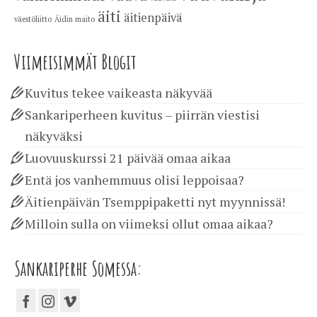
äiti
äitienpäivä
väestöliitto
Äidin maito
Viimeisimmät Blogit
Kuvitus tekee vaikeasta näkyvää
Sankariperheen kuvitus – piirrän viestisi
näkyväksi
Luovuuskurssi 21 päivää omaa aikaa
Entä jos vanhemmuus olisi leppoisaa?
Äitienpäivän Tsemppipaketti nyt myynnissä!
Milloin sulla on viimeksi ollut omaa aikaa?
Sankariperhe Somessa: