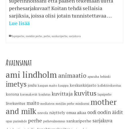
superinnoissani että pääsen tekemään uutta
perhesarjakuvaa!! Koitan tehdä sellaisia
sarjiksia, joissa olisi jotain tunnistettavaa …
Lue lisää
lapsiperhe
,
meidän perhe
,
perhe
,
sankariperhe
,
sarjakuva
Avainsanat
ami lindholm
animaatio
apuraha
helsinki
imetys
joulu
keskuskirjasto
kaupan maito
kauppa
kollektiivikuvitus
kuvitus
kuvittaja
korona
koronakevät
koulutus
lapsiperhe
mother
maito
livekuvitus
mediateos
meidän perhe
minikurssi
and milk
oodin äidit
oodi
näyttely
omaa aikaa
neuvola
perhe
sarjakuva
sankariperhe
opas
parisuhde
perhevalmennus