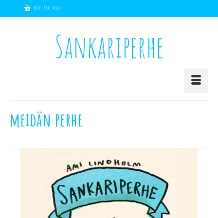
Your Cart
-
€
0,00
Sankariperhe
meidän perhe