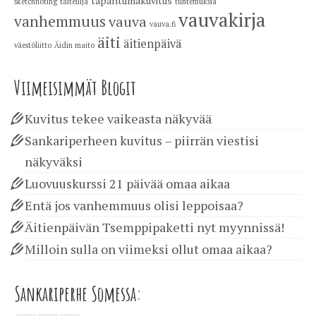
tapahtumakuvitus
sketchnoting
taiteilija
tuntemuksia
vauvakirja
vanhemmuus
vauva
vauva.fi
äiti
äitienpäivä
väestöliitto
Äidin maito
Viimeisimmät Blogit
Kuvitus tekee vaikeasta näkyvää
Sankariperheen kuvitus – piirrän viestisi
näkyväksi
Luovuuskurssi 21 päivää omaa aikaa
Entä jos vanhemmuus olisi leppoisaa?
Äitienpäivän Tsemppipaketti nyt myynnissä!
Milloin sulla on viimeksi ollut omaa aikaa?
Sankariperhe Somessa: