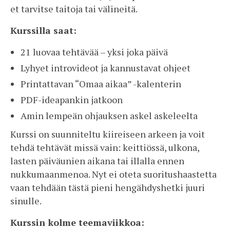
et tarvitse taitoja tai välineitä.
Kurssilla saat:
21 luovaa tehtävää – yksi joka päivä
Lyhyet introvideot ja kannustavat ohjeet
Printattavan “Omaa aikaa” -kalenterin
PDF-ideapankin jatkoon
Amin lempeän ohjauksen askel askeleelta
Kurssi on suunniteltu kiireiseen arkeen ja voit
tehdä tehtävät missä vain: keittiössä, ulkona,
lasten päiväunien aikana tai illalla ennen
nukkumaanmenoa. Nyt ei oteta suoritushaastetta
vaan tehdään tästä pieni hengähdyshetki juuri
sinulle.
Kurssin kolme teemaviikkoa: