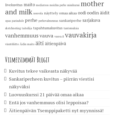
mother
maito
livekuvitus
mediateos
meidän perhe
minikurssi
and milk
oodin äidit
oodi
näyttely
omaa aikaa
neuvola
perhe
sarjakuva
sankariperhe
opas
parisuhde
perhevalmennus
tapahtumakuvitus
sketchnoting
taiteilija
tuntemuksia
vauvakirja
vanhemmuus
vauva
vauva.fi
äiti
äitienpäivä
väestöliitto
Äidin maito
Viimeisimmät Blogit
Kuvitus tekee vaikeasta näkyvää
Sankariperheen kuvitus – piirrän viestisi
näkyväksi
Luovuuskurssi 21 päivää omaa aikaa
Entä jos vanhemmuus olisi leppoisaa?
Äitienpäivän Tsemppipaketti nyt myynnissä!