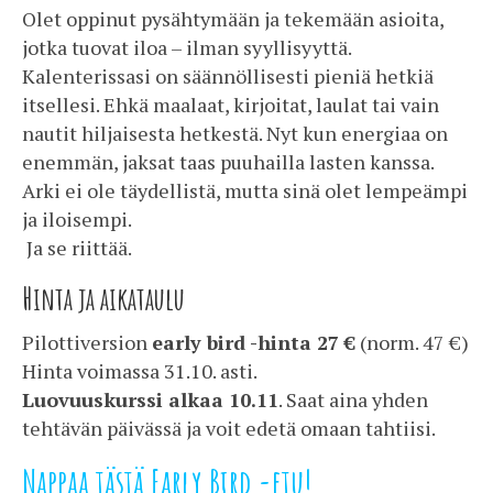
Olet oppinut pysähtymään ja tekemään asioita,
jotka tuovat iloa – ilman syyllisyyttä.
Kalenterissasi on säännöllisesti pieniä hetkiä
itsellesi. Ehkä maalaat, kirjoitat, laulat tai vain
nautit hiljaisesta hetkestä. Nyt kun energiaa on
enemmän, jaksat taas puuhailla lasten kanssa.
Arki ei ole täydellistä, mutta sinä olet lempeämpi
ja iloisempi.
Ja se riittää.
Hinta ja aikataulu
Pilottiversion
early bird -hinta 27 €
(norm. 47 €)
Hinta voimassa 31.10. asti.
Luovuuskurssi alkaa 10.11
. Saat aina yhden
tehtävän päivässä ja voit edetä omaan tahtiisi.
Nappaa tästä Early Bird -etu!