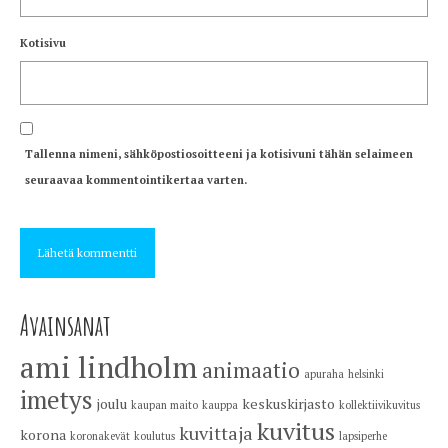
Kotisivu
Tallenna nimeni, sähköpostiosoitteeni ja kotisivuni tähän selaimeen
seuraavaa kommentointikertaa varten.
Avainsanat
ami lindholm
animaatio
apuraha
helsinki
imetys
joulu
keskuskirjasto
kaupan maito
kauppa
kollektiivikuvitus
kuvitus
kuvittaja
korona
koronakevät
koulutus
lapsiperhe