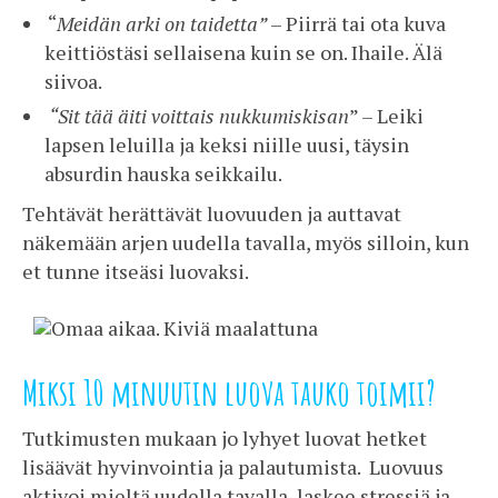
“
Meidän arki on taidetta”
– Piirrä tai ota kuva
keittiöstäsi sellaisena kuin se on. Ihaile. Älä
siivoa.
“Sit tää äiti voittais nukkumiskisan
” – Leiki
lapsen leluilla ja keksi niille uusi, täysin
absurdin hauska seikkailu.
Tehtävät herättävät luovuuden ja auttavat
näkemään arjen uudella tavalla, myös silloin, kun
et tunne itseäsi luovaksi.
Miksi 10 minuutin luova tauko toimii?
Tutkimusten mukaan jo lyhyet luovat hetket
lisäävät hyvinvointia ja palautumista. Luovuus
aktivoi mieltä uudella tavalla, laskee stressiä ja