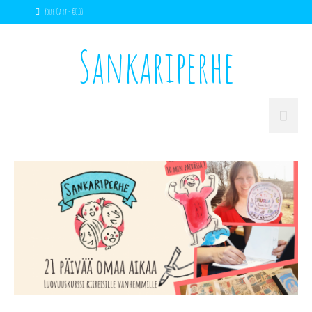
Your Cart
-
€
0,00
Sankariperhe