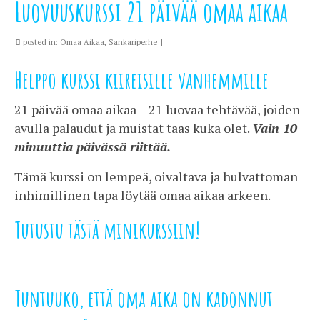
Luovuuskurssi 21 päivää omaa aikaa
posted in:
Omaa Aikaa
,
Sankariperhe
|
Helppo kurssi kiireisille vanhemmille
21 päivää omaa aikaa – 21 luovaa tehtävää, joiden
avulla palaudut ja muistat taas kuka olet.
Vain 10
minuuttia päivässä riittää.
Tämä kurssi on lempeä, oivaltava ja hulvattoman
inhimillinen tapa löytää omaa aikaa arkeen.
Tutustu tästä minikurssiin!
Tuntuuko, että oma aika on kadonnut