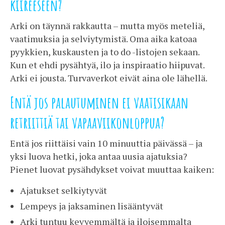
kiireeseen?
Arki on täynnä rakkautta – mutta myös meteliä,
vaatimuksia ja selviytymistä. Oma aika katoaa
pyykkien, kuskausten ja to do -listojen sekaan.
Kun et ehdi pysähtyä, ilo ja inspiraatio hiipuvat.
Arki ei jousta. Turvaverkot eivät aina ole lähellä.
Entä jos palautuminen ei vaatisikaan
retriittiä tai vapaaviikonloppua?
Entä jos riittäisi vain 10 minuuttia päivässä – ja
yksi luova hetki, joka antaa uusia ajatuksia?
Pienet luovat pysähdykset voivat muuttaa kaiken:
Ajatukset selkiytyvät
Lempeys ja jaksaminen lisääntyvät
Arki tuntuu kevyemmältä ja iloisemmalta