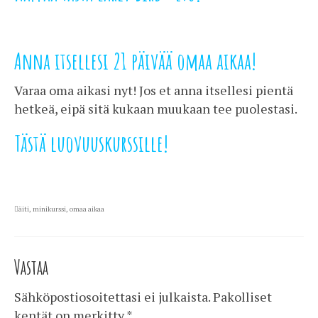
Anna itsellesi 21 päivää omaa aikaa!
Varaa oma aikasi nyt! Jos et anna itsellesi pientä
hetkeä, eipä sitä kukaan muukaan tee puolestasi.
Tästä luovuuskurssille!
äiti
,
minikurssi
,
omaa aikaa
Vastaa
Sähköpostiosoitettasi ei julkaista.
Pakolliset
kentät on merkitty
*