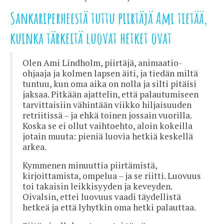
Sankariperheestä tuttu piirtäjä Ami tietää,
kuinka tärkeitä luovat hetket ovat
Olen Ami Lindholm, piirtäjä, animaatio-
ohjaaja ja kolmen lapsen äiti, ja tiedän miltä
tuntuu, kun oma aika on nolla ja silti pitäisi
jaksaa. Pitkään ajattelin, että palautumiseen
tarvittaisiin vähintään viikko hiljaisuuden
retriitissä – ja ehkä toinen jossain vuorilla.
Koska se ei ollut vaihtoehto, aloin kokeilla
jotain muuta: pieniä luovia hetkiä keskellä
arkea.
Kymmenen minuuttia piirtämistä,
kirjoittamista, ompelua – ja se riitti. Luovuus
toi takaisin leikkisyyden ja keveyden.
Oivalsin, ettei luovuus vaadi täydellistä
hetkeä ja että lyhytkin oma hetki palauttaa.