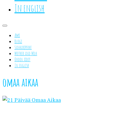
In english
Ami
Blogi
Sankariperhe
Mother and Milk
Oodin äidit
In english
omaa aikaa