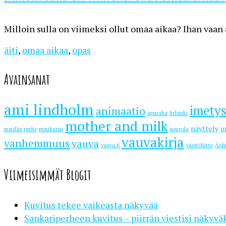
Milloin sulla on viimeksi ollut omaa aikaa? Ihan vaan
äiti
,
omaa aikaa
,
opas
Avainsanat
ami lindholm
imety
animaatio
apuraha
helsinki
mother and milk
näyttely
o
meidän perhe
minikurssi
neuvola
vauvakirja
vanhemmuus
vauva
vauva.fi
väestöliitto
Äidi
Viimeisimmät Blogit
Kuvitus tekee vaikeasta näkyvää
Sankariperheen kuvitus – piirrän viestisi näkyvä