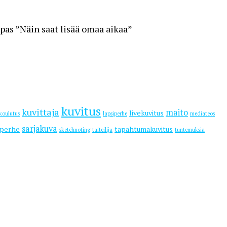
opas ”Näin saat lisää omaa aikaa”
kuvitus
kuvittaja
maito
livekuvitus
koulutus
lapsiperhe
mediateos
sarjakuva
iperhe
tapahtumakuvitus
sketchnoting
taiteilija
tuntemuksia