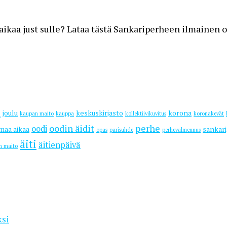
 aikaa just sulle? Lataa tästä Sankariperheen ilmainen 
s
joulu
keskuskirjasto
korona
kaupan maito
kauppa
kollektiivikuvitus
koronakevät
oodin äidit
perhe
oodi
maa aikaa
sankar
opas
parisuhde
perhevalmennus
äiti
äitienpäivä
n maito
ksi