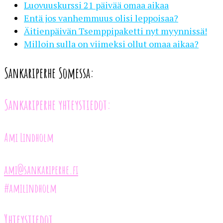
Luovuuskurssi 21 päivää omaa aikaa
Entä jos vanhemmuus olisi leppoisaa?
Äitienpäivän Tsemppipaketti nyt myynnissä!
Milloin sulla on viimeksi ollut omaa aikaa?
Sankariperhe Somessa:
Sankariperhe yhteystiedot:
Ami Lindholm
ami@sankariperhe.fi
#amilindholm
Yhteystiedot