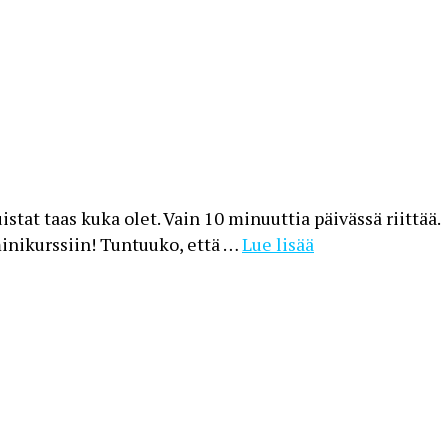
tat taas kuka olet. Vain 10 minuuttia päivässä riittää.
minikurssiin! Tuntuuko, että …
Lue lisää