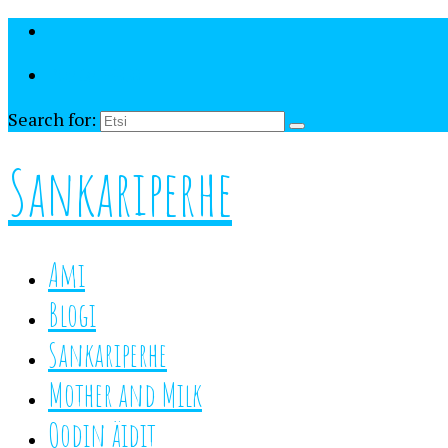
Your Cart
-
€
0,00
Search for:
Sankariperhe
Ami
Blogi
Sankariperhe
Mother and Milk
Oodin äidit