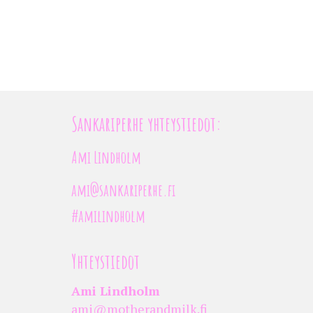
Sankariperhe yhteystiedot:
Ami Lindholm
ami@sankariperhe.fi
#amilindholm
Yhteystiedot
Ami Lindholm
ami@motherandmilk.fi