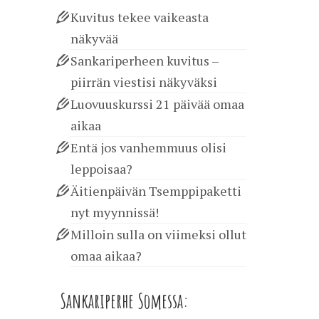
Kuvitus tekee vaikeasta
näkyvää
Sankariperheen kuvitus –
piirrän viestisi näkyväksi
Luovuuskurssi 21 päivää omaa
aikaa
Entä jos vanhemmuus olisi
leppoisaa?
Äitienpäivän Tsemppipaketti
nyt myynnissä!
Milloin sulla on viimeksi ollut
omaa aikaa?
Sankariperhe Somessa: