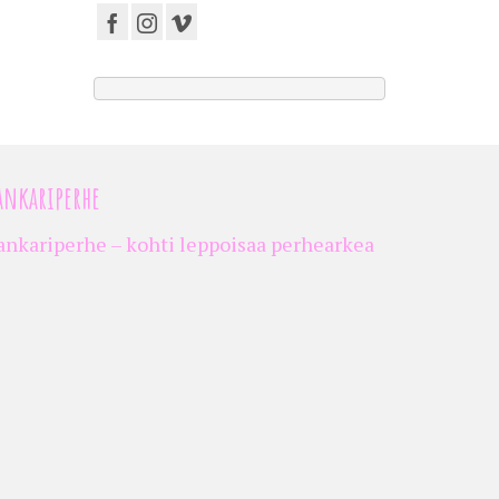
ankariperhe
ankariperhe – kohti leppoisaa perhearkea