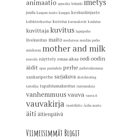
imetys
animaatio
apuraha
helsinki
joulu
keskuskirjasto
kaupan maito
kauppa
korona
kollektiivikuvitus
koronakevät
koulutus
kuvitus
kuvittaja
lapsiperhe
maito
livekuvitus
mediateos
meidän perhe
mother and milk
minikurssi
oodin
oodi
näyttely
omaa aikaa
neuvola
äidit
perhe
opas
parisuhde
perhevalmennus
sarjakuva
sankariperhe
sketchnoting
tapahtumakuvitus
taiteilija
tuntemuksia
vanhemmuus
vauva
vauva.fi
vauvakirja
väestöliitto
Äidin maito
äiti
äitienpäivä
Viimeisimmät Blogit