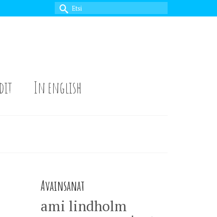
Search
for:
dit
In english
Avainsanat
ami lindholm