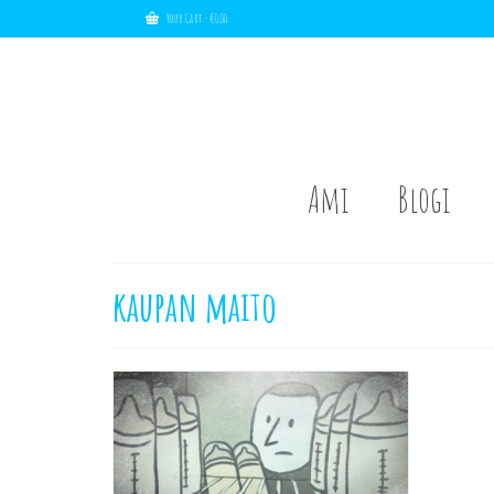
Your Cart
-
€
0,00
Ami
Blogi
kaupan maito