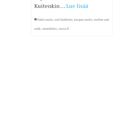
Kuitenkin …
Lue lisää
Äidin maito
,
ami lindholm
,
kaupan maito
,
mother and
milk
,
väestöliitto
,
vauva.fi