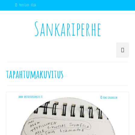
Your Cart
-
€
0,00
Sankariperhe
tapahtumakuvitus