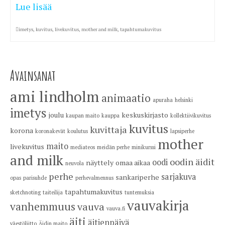
Lue lisää
imetys
,
kuvitus
,
livekuvitus
,
mother and milk
,
tapahtumakuvitus
Avainsanat
ami lindholm
animaatio
apuraha
helsinki
imetys
joulu
keskuskirjasto
kaupan maito
kauppa
kollektiivikuvitus
kuvitus
kuvittaja
korona
koronakevät
koulutus
lapsiperhe
mother
maito
livekuvitus
mediateos
meidän perhe
minikurssi
and milk
oodin äidit
oodi
näyttely
omaa aikaa
neuvola
perhe
sarjakuva
sankariperhe
opas
parisuhde
perhevalmennus
tapahtumakuvitus
sketchnoting
taiteilija
tuntemuksia
vauvakirja
vanhemmuus
vauva
vauva.fi
äiti
äitienpäivä
väestöliitto
Äidin maito