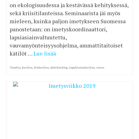
on ekologisuudessa ja kestävässä kehityksessä,
sekä kriisitilanteissa. Seminaarista jäi myös
mieleen, kuinka paljon imetykseen Suomessa
panostetaan: on imetyskoordinaattori,
lapsiasiainvaltuutettu,
vauvamyönteisyysohjelma, ammattitaitoiset
kätilöt …
Lue lisää
imetys
,
kuvitus
,
livekuvitus
,
sketchnoting
,
tapahtumakuvitus
,
vauva