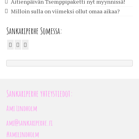
Äitienpäivän Tsemppipaketti nyt myynnissä!
Milloin sulla on viimeksi ollut omaa aikaa?
Sankariperhe Somessa:
Sankariperhe yhteystiedot:
Ami Lindholm
ami@sankariperhe.fi
#amilindholm