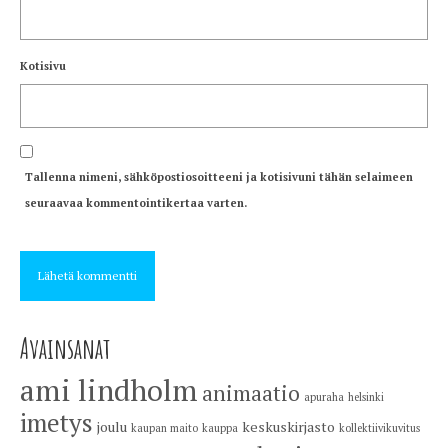
Kotisivu
Tallenna nimeni, sähköpostiosoitteeni ja kotisivuni tähän selaimeen
seuraavaa kommentointikertaa varten.
Avainsanat
ami lindholm
animaatio
apuraha
helsinki
imetys
joulu
keskuskirjasto
kaupan maito
kauppa
kollektiivikuvitus