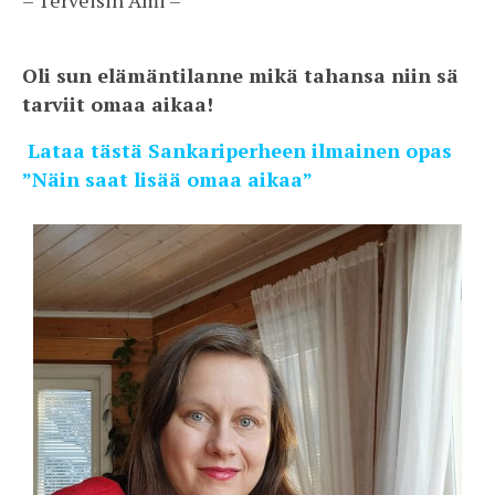
Oli sun elämäntilanne mikä tahansa niin sä
tarviit omaa aikaa!
Lataa tästä Sankariperheen ilmainen opas
”Näin saat lisää omaa aikaa”