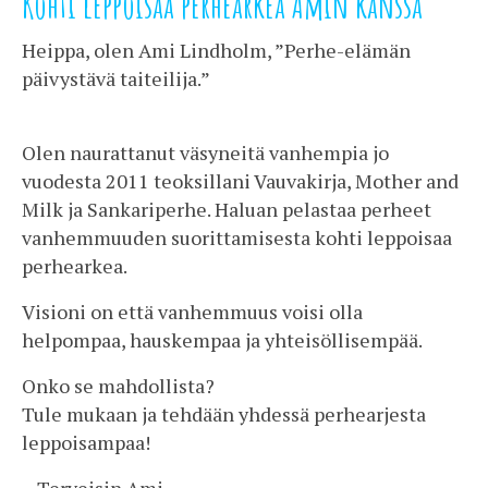
Kohti leppoisaa perhearkea Amin kanssa
Heippa, olen Ami Lindholm, ”Perhe-elämän
päivystävä taiteilija.”
Olen naurattanut väsyneitä vanhempia jo
vuodesta 2011 teoksillani Vauvakirja, Mother and
Milk ja Sankariperhe. Haluan pelastaa perheet
vanhemmuuden suorittamisesta kohti leppoisaa
perhearkea.
Visioni on että vanhemmuus voisi olla
helpompaa, hauskempaa ja yhteisöllisempää.
Onko se mahdollista?
Tule mukaan ja tehdään yhdessä perhearjesta
leppoisampaa!
– Terveisin Ami –