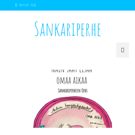
Your Cart
-
€
0,00
Sankariperhe