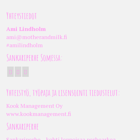
Yhteystiedot
Ami Lindholm
ami@motherandmilk.fi
#amilindholm
Sankariperhe Somessa:
Yhteistyö, työpaja ja lisensointi tiedustelut:
Kook Management Oy
www.kookmanagement.fi
Sankariperhe
Sankariperhe – kohti leppoisaa perhearkea