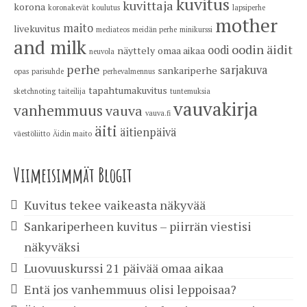
kuvitus
kuvittaja
korona
koronakevät
koulutus
lapsiperhe
mother
maito
livekuvitus
mediateos
meidän perhe
minikurssi
and milk
oodin äidit
oodi
näyttely
omaa aikaa
neuvola
perhe
sarjakuva
sankariperhe
opas
parisuhde
perhevalmennus
tapahtumakuvitus
sketchnoting
taiteilija
tuntemuksia
vauvakirja
vanhemmuus
vauva
vauva.fi
äiti
äitienpäivä
väestöliitto
Äidin maito
Viimeisimmät Blogit
Kuvitus tekee vaikeasta näkyvää
Sankariperheen kuvitus – piirrän viestisi
näkyväksi
Luovuuskurssi 21 päivää omaa aikaa
Entä jos vanhemmuus olisi leppoisaa?