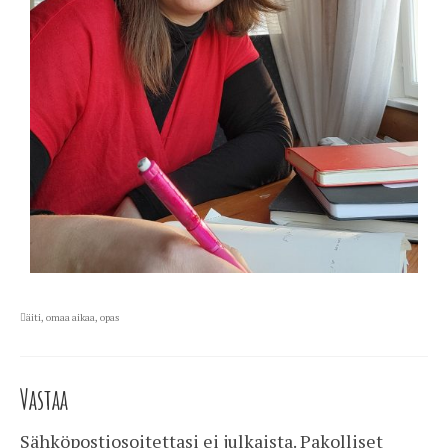
äiti
,
omaa aikaa
,
opas
Vastaa
Sähköpostiosoitettasi ei julkaista.
Pakolliset