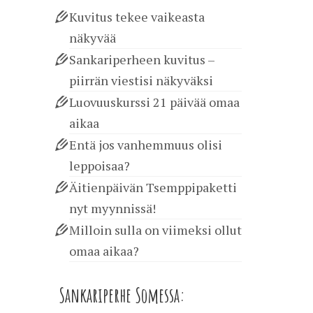
Kuvitus tekee vaikeasta
näkyvää
Sankariperheen kuvitus –
piirrän viestisi näkyväksi
Luovuuskurssi 21 päivää omaa
aikaa
Entä jos vanhemmuus olisi
leppoisaa?
Äitienpäivän Tsemppipaketti
nyt myynnissä!
Milloin sulla on viimeksi ollut
omaa aikaa?
Sankariperhe Somessa: