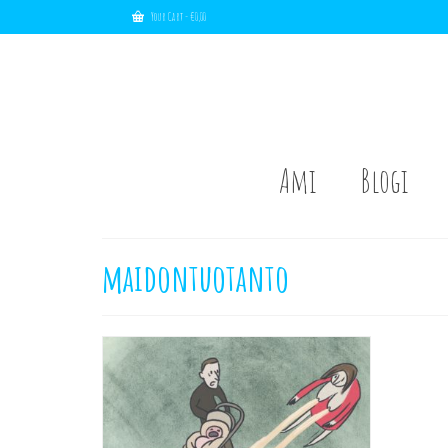
Your Cart
-
€
0,00
Ami
Blogi
maidontuotanto