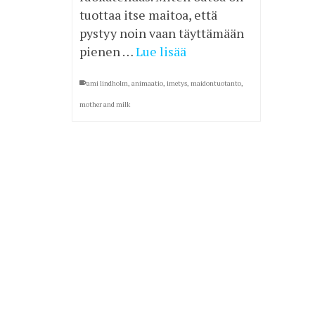
tuottaa itse maitoa, että
pystyy noin vaan täyttämään
pienen …
Lue lisää
ami lindholm
,
animaatio
,
imetys
,
maidontuotanto
,
mother and milk