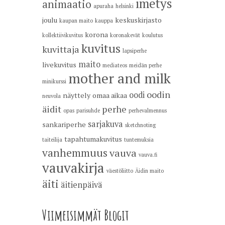
imetys
animaatio
apuraha
helsinki
joulu
keskuskirjasto
kaupan maito
kauppa
korona
kollektiivikuvitus
koronakevät
koulutus
kuvitus
kuvittaja
lapsiperhe
maito
livekuvitus
mediateos
meidän perhe
mother and milk
minikurssi
oodin
oodi
näyttely
omaa aikaa
neuvola
äidit
perhe
opas
parisuhde
perhevalmennus
sarjakuva
sankariperhe
sketchnoting
tapahtumakuvitus
taiteilija
tuntemuksia
vanhemmuus
vauva
vauva.fi
vauvakirja
väestöliitto
Äidin maito
äiti
äitienpäivä
Viimeisimmät Blogit