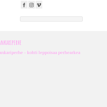
ankariperhe
ankariperhe – kohti leppoisaa perhearkea