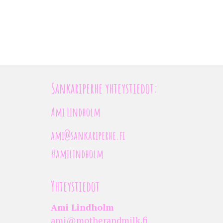
Sankariperhe yhteystiedot:
Ami Lindholm
ami@sankariperhe.fi
#amilindholm
Yhteystiedot
Ami Lindholm
ami@motherandmilk.fi