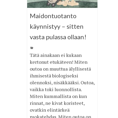
Maidontuotanto
käynnistyy – sitten
vasta pulassa ollaan!
Tätä ainakaan ei kukaan
kertonut etukäteen! Miten
outoa on muuttua älyllisestä
ihmisestä biologiseksi
olennoksi, nisäkkääksi. Outoa,
vaikka toki luonnollista.
Miten kummallista on kun
rinnat, ne kivat koristeet,
ovatkin elintärkeä
ruokatehdas. Miten outoa on