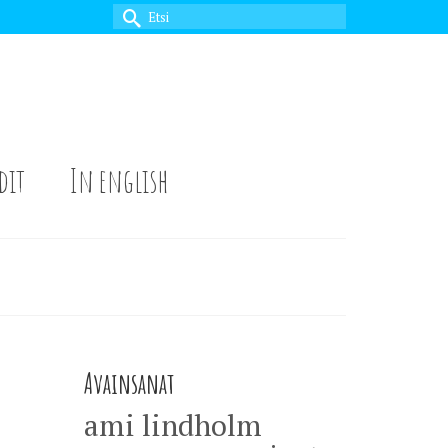
Search
for:
dit
In english
Avainsanat
ami lindholm