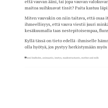
että vauvan ääni, tai jopa vauvan valokuv
maitoa suihkuavat tissit? Paita kastuu läp
Miten vauvakin on niin taitava, että osaa i
ihmeellisyys, että vauva viestii juuri min
kesäkuumalla taas nestepitoisempaa, fluns
Kyllä tässä on tieto edellä -ihmiselle häm
olla hyötyä, jos pystyy herkistymään myös va
ami lindholm
,
animaatio
,
imetys
,
maidontuotanto
,
mother and milk