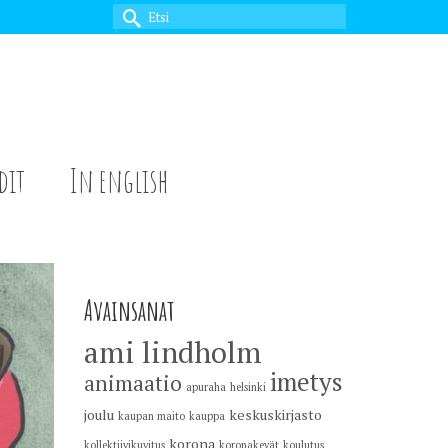
Search
for:
dit
In english
Avainsanat
ami lindholm
imetys
animaatio
apuraha
helsinki
joulu
keskuskirjasto
kaupan maito
kauppa
korona
kollektiivikuvitus
koronakevät
koulutus