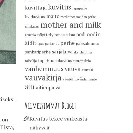
kuvitus
kuvittaja
lapsiperhe
maito
livekuvitus
mediateos
meidän perhe
mother and milk
minikurssi
oodin
oodi
näyttely
omaa aikaa
neuvola
äidit
perhe
opas
parisuhde
perhevalmennus
sarjakuva
sankariperhe
sketchnoting
tapahtumakuvitus
taiteilija
tuntemuksia
vanhemmuus
vauva
vauva.fi
vauvakirja
väestöliitto
Äidin maito
äiti
äitienpäivä
iseksi
Viimeisimmät Blogit
Kuvitus tekee vaikeasta
a on
lista,
näkyvää