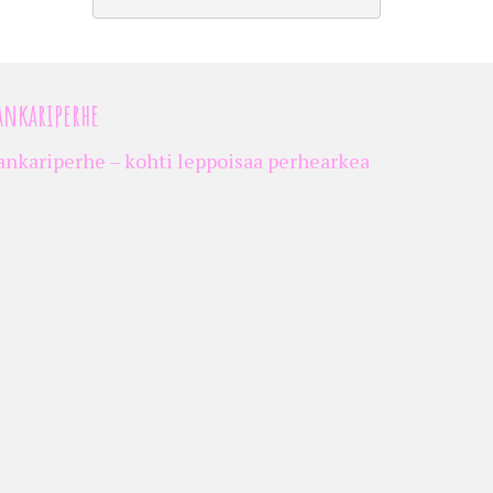
ankariperhe
ankariperhe – kohti leppoisaa perhearkea