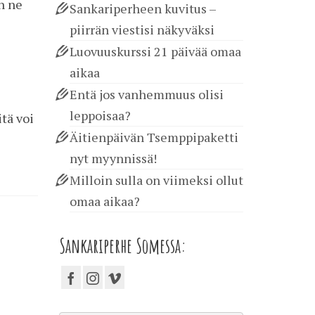
n ne
Sankariperheen kuvitus –
piirrän viestisi näkyväksi
Luovuuskurssi 21 päivää omaa
aikaa
Entä jos vanhemmuus olisi
leppoisaa?
tä voi
Äitienpäivän Tsemppipaketti
nyt myynnissä!
Milloin sulla on viimeksi ollut
omaa aikaa?
Sankariperhe Somessa: