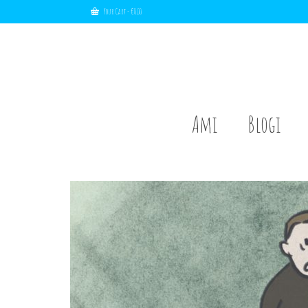
Your Cart
-
€
0,00
Ami
Blogi