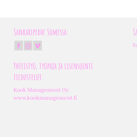
Sankariperhe Somessa:
S
S
Yhteistyö, työpaja ja lisensointi
tiedustelut:
Kook Management Oy
www.kookmanagement.fi