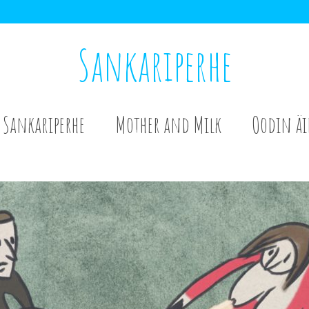
Sankariperhe
Sankariperhe
Mother and Milk
Oodin äi