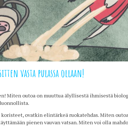
tten vasta pulassa ollaan!
n! Miten outoa on muuttua älyllisestä ihmisestä biolog
 luonnollista.
 koristeet, ovatkin elintärkeä ruokatehdas. Miten outo
 täyttämään pienen vauvan vatsan. Miten voi olla mahdol