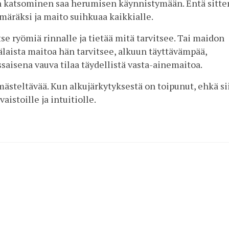
an katsominen saa herumisen käynnistymään. Entä sitte
imäräksi ja maito suihkuaa kaikkialle.
tse ryömiä rinnalle ja tietää mitä tarvitsee. Tai maidon
kälaista maitoa hän tarvitsee, alkuun täyttävämpää,
saisena vauva tilaa täydellistä vasta-ainemaitoa.
mästeltävää. Kun alkujärkytyksestä on toipunut, ehkä sii
istoille ja intuitiolle.