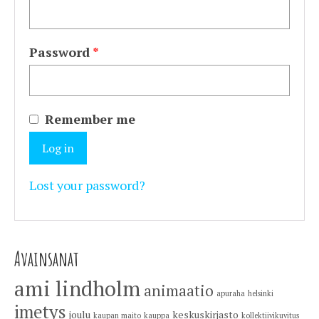
Password
*
Remember me
Log in
Lost your password?
Avainsanat
ami lindholm
animaatio
apuraha
helsinki
imetys
joulu
keskuskirjasto
kaupan maito
kauppa
kollektiivikuvitus