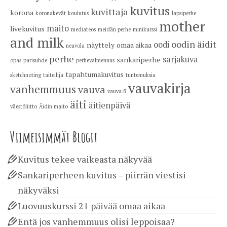
kuvitus
kuvittaja
korona
koronakevät
koulutus
lapsiperhe
mother
maito
livekuvitus
mediateos
meidän perhe
minikurssi
and milk
oodin äidit
oodi
näyttely
omaa aikaa
neuvola
perhe
sarjakuva
sankariperhe
opas
parisuhde
perhevalmennus
tapahtumakuvitus
sketchnoting
taiteilija
tuntemuksia
vauvakirja
vanhemmuus
vauva
vauva.fi
äiti
äitienpäivä
väestöliitto
Äidin maito
Viimeisimmät Blogit
Kuvitus tekee vaikeasta näkyvää
Sankariperheen kuvitus – piirrän viestisi
näkyväksi
Luovuuskurssi 21 päivää omaa aikaa
Entä jos vanhemmuus olisi leppoisaa?