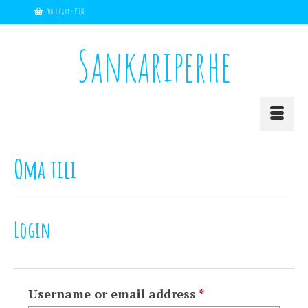
Your Cart
-
€
0,00
Sankariperhe
Oma tili
Login
Username or email address
*