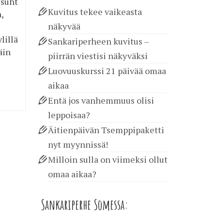
 suht
Kuvitus tekee vaikeasta
,
näkyvää
lillä
Sankariperheen kuvitus –
äin
piirrän viestisi näkyväksi
Luovuuskurssi 21 päivää omaa
aikaa
Entä jos vanhemmuus olisi
leppoisaa?
Äitienpäivän Tsemppipaketti
nyt myynnissä!
Milloin sulla on viimeksi ollut
omaa aikaa?
Sankariperhe Somessa: