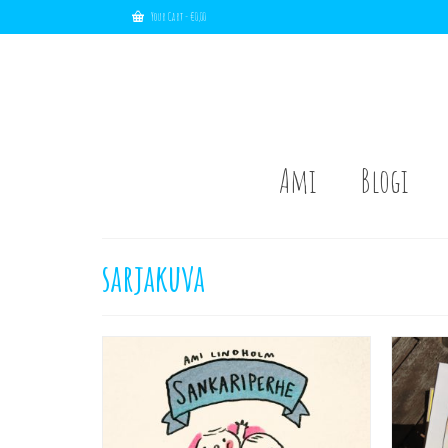
Your Cart
-
€
0,00
Ami
Blogi
sarjakuva