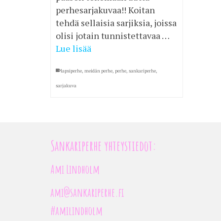
perhesarjakuvaa!! Koitan
tehdä sellaisia sarjiksia, joissa
olisi jotain tunnistettavaa …
Lue lisää
lapsiperhe
,
meidän perhe
,
perhe
,
sankariperhe
,
sarjakuva
Sankariperhe yhteystiedot:
Ami Lindholm
ami@sankariperhe.fi
#amilindholm