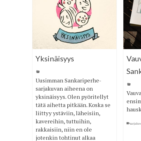
Yksinäisyys
Vauv
San
Uusimman Sankariperhe-
sarjakuvan aiheena on
Vauva
yksinäisyys. Olen pyöritellyt
ensim
tätä aihetta pitkään. Koska se
hausk
liittyy ystäviin, läheisiin,
kavereihin, tuttuihin,
sarjaku
rakkaisiin, niin en ole
jotenkin tohtinut alkaa