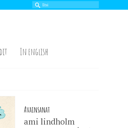
Search
for:
dit
In english
Avainsanat
ami lindholm