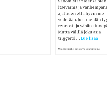
Sanomista! Yleensä olen
itsevarma ja vanhempana
ajattelen että hyvin me
vedetään. Just meidän tyy
rennosti ja vähän sinnep
Mutta välillä joku asia
triggeröi …
Lue lisää
sankariperhe
,
sarjakuva
,
vanhemmuus