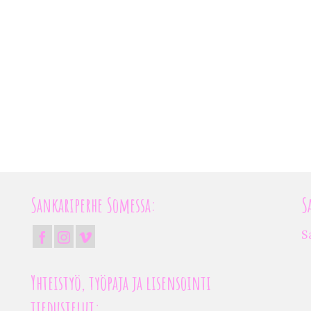
Sankariperhe Somessa:
S
S
Yhteistyö, työpaja ja lisensointi
tiedustelut: