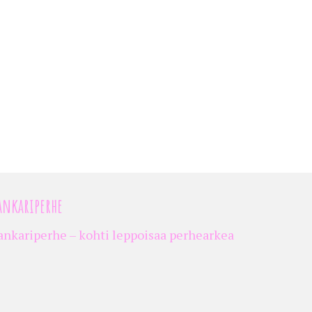
ankariperhe
ankariperhe – kohti leppoisaa perhearkea