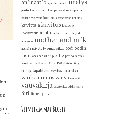
imetys
animaatio
apuraha
helsinki
joulu
keskuskirjasto
kaupan maito
kauppa
korona
kollektiivikuvitus
koronakevät
koulutus
kuvitus
kuvittaja
lapsiperhe
maito
livekuvitus
mediateos
meidän perhe
mother and milk
minikurssi
oodin
oodi
näyttely
omaa aikaa
neuvola
äidit
perhe
opas
parisuhde
perhevalmennus
sarjakuva
sankariperhe
sketchnoting
tapahtumakuvitus
taiteilija
tuntemuksia
vanhemmuus
vauva
vauva.fi
den
vauvakirja
väestöliitto
Äidin maito
äiti
äitienpäivä
sin
Viimeisimmät Blogit
ngin