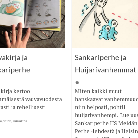
akirja ja
Sankariperhe ja
kariperhe
Huijarivanhemmat
kirja kertoo
Miten kaikki muut
mäisestä vauvavuodesta
hanskaavat vanhemmuu
asti ja rehellisesti
niin helposti, pohtii
huijarivanhempi. Lue uu
va
,
vauva
,
vauvakirja
Sankariperhe HS Meidän
Perhe -lehdestä ja Helsi