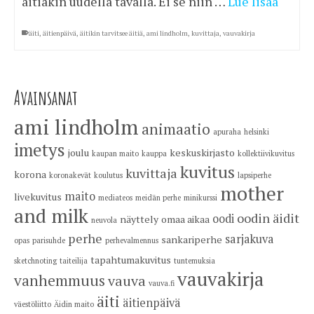
äitiäkin uudella tavalla. Ei se niin …
Lue lisää
äiti
,
äitienpäivä
,
äitikin tarvitsee äitiä
,
ami lindholm
,
kuvittaja
,
vauvakirja
Avainsanat
ami lindholm
animaatio
apuraha
helsinki
imetys
joulu
keskuskirjasto
kaupan maito
kauppa
kollektiivikuvitus
kuvitus
kuvittaja
korona
koronakevät
koulutus
lapsiperhe
mother
maito
livekuvitus
mediateos
meidän perhe
minikurssi
and milk
oodin äidit
oodi
näyttely
omaa aikaa
neuvola
perhe
sarjakuva
sankariperhe
opas
parisuhde
perhevalmennus
tapahtumakuvitus
sketchnoting
taiteilija
tuntemuksia
vauvakirja
vanhemmuus
vauva
vauva.fi
äiti
äitienpäivä
väestöliitto
Äidin maito