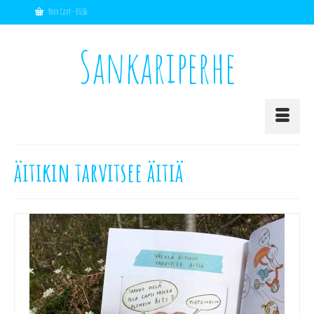
Your Cart
-
€
0,00
Sankariperhe
äitikin tarvitsee äitiä