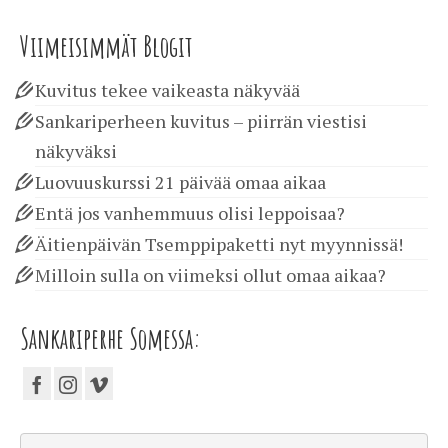
Viimeisimmät Blogit
Kuvitus tekee vaikeasta näkyvää
Sankariperheen kuvitus – piirrän viestisi
näkyväksi
Luovuuskurssi 21 päivää omaa aikaa
Entä jos vanhemmuus olisi leppoisaa?
Äitienpäivän Tsemppipaketti nyt myynnissä!
Milloin sulla on viimeksi ollut omaa aikaa?
Sankariperhe Somessa: