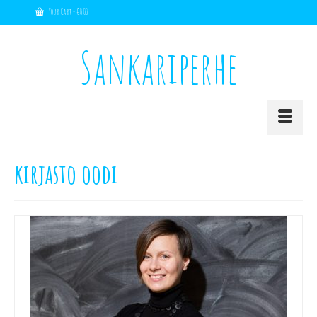
Your Cart
-
€
0,00
Sankariperhe
kirjasto oodi