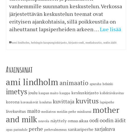
vanhemmille suunnatun keskustelun. Verkossa
järjestettävän keskustelun teemat ovat
erityisen ajankohtaisia, sillä poikkeustila on
aiheuttanut lapsiperheiden arkeen …
Lue lisää
ami lindholm
,
helsingin kaupunginkirjasto
,
kirjasto oodi
,
mediakuutio
,
oodin äidit
Avainsanat
ami lindholm
animaatio
apuraha
helsinki
imetys
joulu
keskuskirjasto
kaupan maito
kauppa
kollektiivikuvitus
kuvitus
kuvittaja
korona
koronakevät
koulutus
lapsiperhe
mother
maito
livekuvitus
mediateos
meidän perhe
minikurssi
and milk
oodin äidit
oodi
näyttely
omaa aikaa
neuvola
perhe
sarjakuva
sankariperhe
opas
parisuhde
perhevalmennus