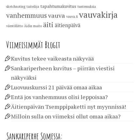
tapahtumakuvitus
sketchnoting
taiteilija
tuntemuksia
vauvakirja
vanhemmuus
vauva
vauva.fi
äiti
äitienpäivä
väestöliitto
Äidin maito
Viimeisimmät Blogit
Kuvitus tekee vaikeasta näkyvää
Sankariperheen kuvitus – piirrän viestisi
näkyväksi
Luovuuskurssi 21 päivää omaa aikaa
Entä jos vanhemmuus olisi leppoisaa?
Äitienpäivän Tsemppipaketti nyt myynnissä!
Milloin sulla on viimeksi ollut omaa aikaa?
Sankariperhe Somessa: