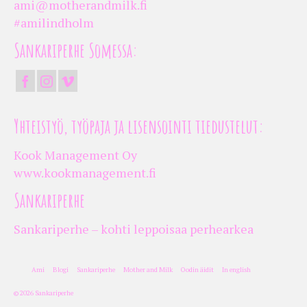
ami@motherandmilk.fi
#amilindholm
Sankariperhe Somessa:
Yhteistyö, työpaja ja lisensointi tiedustelut:
Kook Management Oy
www.kookmanagement.fi
Sankariperhe
Sankariperhe – kohti leppoisaa perhearkea
Ami
Blogi
Sankariperhe
Mother and Milk
Oodin äidit
In english
© 2026 Sankariperhe