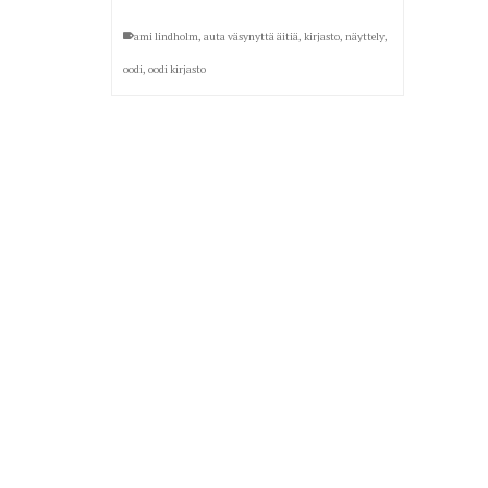
ami lindholm
,
auta väsynyttä äitiä
,
kirjasto
,
näyttely
,
oodi
,
oodi kirjasto