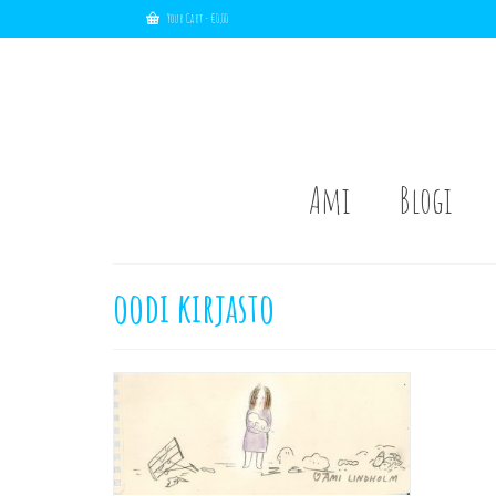
Your Cart
-
€
0,00
Ami
Blogi
oodi kirjasto