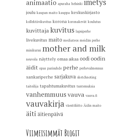
imetys
animaatio
apuraha
helsinki
joulu
keskuskirjasto
kaupan maito
kauppa
korona
kollektiivikuvitus
koronakevät
koulutus
kuvitus
kuvittaja
lapsiperhe
maito
livekuvitus
mediateos
meidän perhe
mother and milk
minikurssi
oodin
oodi
näyttely
omaa aikaa
neuvola
äidit
perhe
opas
parisuhde
perhevalmennus
sarjakuva
sankariperhe
sketchnoting
tapahtumakuvitus
taiteilija
tuntemuksia
vanhemmuus
vauva
vauva.fi
vauvakirja
väestöliitto
Äidin maito
äiti
äitienpäivä
Viimeisimmät Blogit