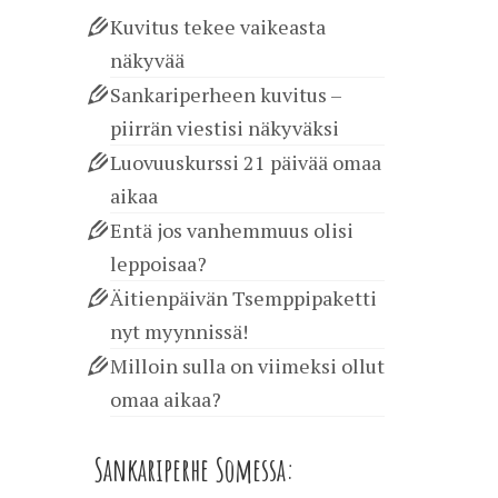
Kuvitus tekee vaikeasta
näkyvää
Sankariperheen kuvitus –
piirrän viestisi näkyväksi
Luovuuskurssi 21 päivää omaa
aikaa
Entä jos vanhemmuus olisi
leppoisaa?
Äitienpäivän Tsemppipaketti
nyt myynnissä!
Milloin sulla on viimeksi ollut
omaa aikaa?
Sankariperhe Somessa: