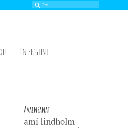
Search
for:
dit
In english
Avainsanat
ami lindholm