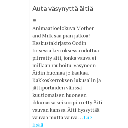
Auta väsynyttä äitiä
Animaatioelokuva Mother
and Milk saa pian jatkoa!
Keskustakirjasto Oodin
toisessa kerroksessa odottaa
piirretty äiti, jonka vauva ei
millään rauhoitu. Väsyneen
Äidin huomaa jo kaukaa.
Kakkoskerroksen lukusalin ja
jättiportaiden välissä
kuutiomaisen huoneen
ikkunassa seisoo piirretty Äiti
vauvan kanssa. Äiti hyssyttää
vauvaa mutta vauva …
Lue
lisää