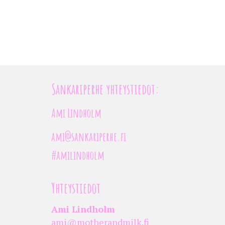
Sankariperhe yhteystiedot:
Ami Lindholm
ami@sankariperhe.fi
#amilindholm
Yhteystiedot
Ami Lindholm
ami@motherandmilk.fi