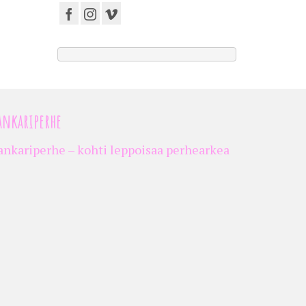
ankariperhe
ankariperhe – kohti leppoisaa perhearkea