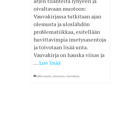
arjen tilanteita lyhyeen ja
oivaltavaan muotoon:
Vauvakirjassa tutkitaan ajan
olemusta ja uloslähdön
problematiikkaa, esitellään
huvittavimpia imetysasentoja
ja toivotaan lisää unta.
Vauvakirja on hauska viisas ja
…
Lue lisää
aidin maito
,
synnytys
,
vauvakirja