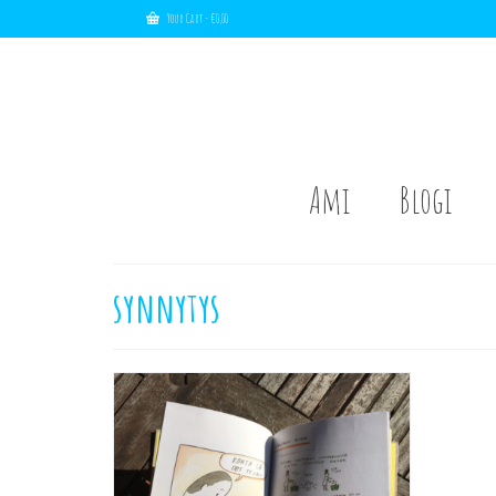
Your Cart
-
€
0,00
Ami
Blogi
synnytys