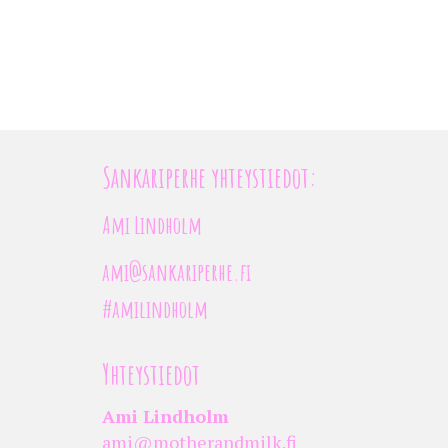
Sankariperhe yhteystiedot:
Ami Lindholm
ami@sankariperhe.fi
#amilindholm
Yhteystiedot
Ami Lindholm
ami@motherandmilk.fi