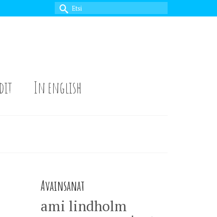
Search
for:
dit
In english
Avainsanat
ami lindholm