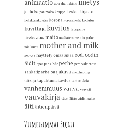
imetys
animaatio
apuraha
helsinki
joulu
keskuskirjasto
kaupan maito
kauppa
korona
kollektiivikuvitus
koronakevät
koulutus
kuvitus
kuvittaja
lapsiperhe
maito
livekuvitus
mediateos
meidän perhe
mother and milk
minikurssi
oodin
oodi
näyttely
omaa aikaa
neuvola
äidit
perhe
opas
parisuhde
perhevalmennus
sarjakuva
sankariperhe
sketchnoting
tapahtumakuvitus
taiteilija
tuntemuksia
vanhemmuus
vauva
vauva.fi
vauvakirja
väestöliitto
Äidin maito
äiti
äitienpäivä
Viimeisimmät Blogit