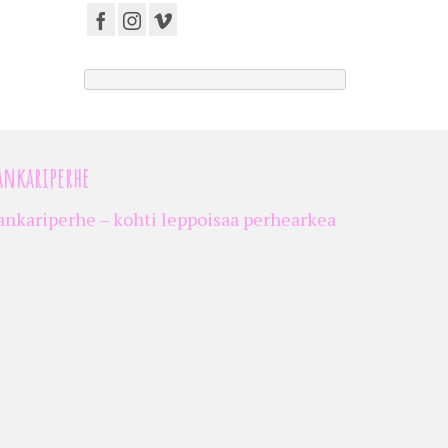
ankariperhe
ankariperhe – kohti leppoisaa perhearkea