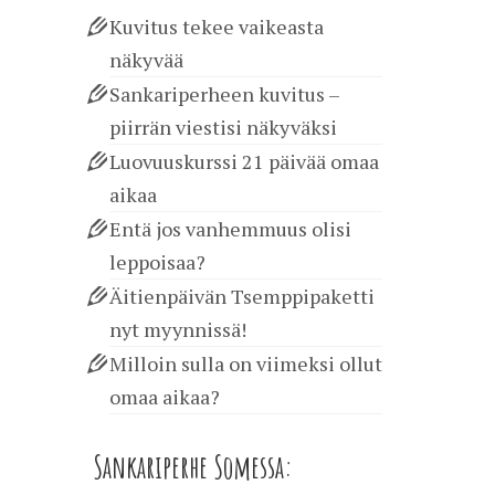
Kuvitus tekee vaikeasta
näkyvää
Sankariperheen kuvitus –
piirrän viestisi näkyväksi
Luovuuskurssi 21 päivää omaa
aikaa
Entä jos vanhemmuus olisi
leppoisaa?
Äitienpäivän Tsemppipaketti
nyt myynnissä!
Milloin sulla on viimeksi ollut
omaa aikaa?
Sankariperhe Somessa: