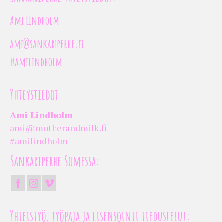
Ami Lindholm
ami@sankariperhe.fi
#amilindholm
Yhteystiedot
Ami Lindholm
ami@motherandmilk.fi
#amilindholm
Sankariperhe Somessa:
Yhteistyö, työpaja ja lisensointi tiedustelut: