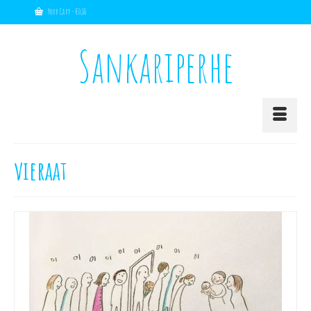
Your Cart
-
€
0,00
Sankariperhe
vieraat