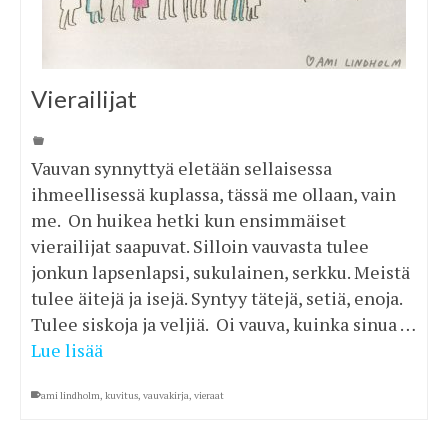
Vierailijat
Vauvan synnyttyä eletään sellaisessa
ihmeellisessä kuplassa, tässä me ollaan, vain
me. On huikea hetki kun ensimmäiset
vierailijat saapuvat. Silloin vauvasta tulee
jonkun lapsenlapsi, sukulainen, serkku. Meistä
tulee äitejä ja isejä. Syntyy tätejä, setiä, enoja.
Tulee siskoja ja veljiä. Oi vauva, kuinka sinua …
Lue lisää
ami lindholm
,
kuvitus
,
vauvakirja
,
vieraat