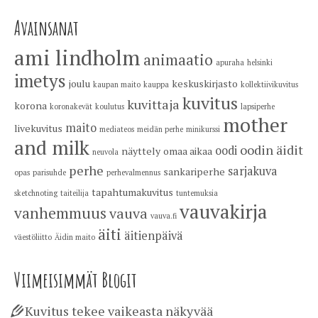
Avainsanat
ami lindholm
animaatio
apuraha
helsinki
imetys
joulu
keskuskirjasto
kaupan maito
kauppa
kollektiivikuvitus
kuvitus
kuvittaja
korona
koronakevät
koulutus
lapsiperhe
mother
maito
livekuvitus
mediateos
meidän perhe
minikurssi
and milk
oodin äidit
oodi
näyttely
omaa aikaa
neuvola
perhe
sarjakuva
sankariperhe
opas
parisuhde
perhevalmennus
tapahtumakuvitus
sketchnoting
taiteilija
tuntemuksia
vauvakirja
vanhemmuus
vauva
vauva.fi
äiti
äitienpäivä
väestöliitto
Äidin maito
Viimeisimmät Blogit
Kuvitus tekee vaikeasta näkyvää