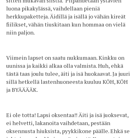
sitten mukavan siistiä. Piipahdetaan ystävien
luona pikakylässä, vaihdellaan pieniä
herkkupaketteja. Äidillä ja isällä jo vähän kireät
fiilikset, vähän tiuskitaan kun hommaa on vielä
niin paljon.
Viimein lapset on saatu nukkumaan. Kinkku on
uunissa ja kaikki alkaa olla valmista. Huh, ehkä
tästä taas joulu tulee, äiti ja isä huokaavat. Ja juuri
sillä hetkellä lastenhuoneesta kuuluu KÖH, KÖH
ja BYÄÄÄÄK.
Ei ole totta! Lapsi oksentaa!! Äiti ja isä juoksevat,
ei helvetti, lakanoita vaihdetaan, pestään
oksennusta hiuksista, pyykkikone päälle. Ehkä se