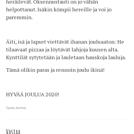
heräilevät. Oksennustauti on jo vähän
helpottanut. Isäkin kömpii hereille ja voi jo
paremmin.
Äiti, isä ja lapset viettävät ihanan jouluaaton: He
tilaavaat pizzaa ja löytävät lahjoja kuusen alta.
Kynttilät sytytetään ja lauletaan hauskoja lauluja.
Tämä olikin paras ja rennoin joulu ikinä!
HYVÄÄ JOULUA 2020!
joulu
,
kuvitus
Vastaa