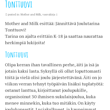
Tonttuovi
posted in:
Mother and Milk
,
vauvakirja
|
Mother and Milk esittää: Jännittävä Joulutarina
Tonttuovi!
Tarina on ajalta erittäin K-18 ja saattaa naurattaa
herkimpiä lukijoita!
Tonttuovi
Olipa kerran ihan tavallinen perhe, äiti ja isä ja
jotain kaksi lasta. Syksyllä oli ollut loputtomasti
töitä ja vielä olisi joulu järjestettävänä. Äiti on jo
viikon verran tehnyt työpäivän lisäksi tuplatyötä:
ostanut lanttua, kirjoittanut joulupukille,
organisoinut 30 ihmisen sukulaisjoulua, kuka
menee minnekin, kuka tuo mitäkin. On käyty
joulukonsertit, Luciakulkueet, ja kauneimmat