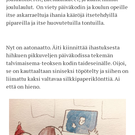
joululaulut. On viety päiväkodin ja koulun opeille
itse askarraeltuja ihania kääröjä itsetehdyillä
pipareilla ja itse huovutetuilla tontuilla.
Nyt on aatonaatto. Äiti kiinnittää ihastuksesta
hihkuen pikkuveljen päiväkodissa tekemän
talvimaisema-teoksen kodin taideseinälle. Oijoi,
se on kauttaaltaan siniseksi töpötelty ja siihen on
liimattu kaksi valtavaa silkkipaperiklönttiä. Ai
että on hieno.