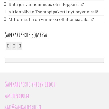
Entä jos vanhemmuus olisi leppoisaa?
Äitienpäivän Tsemppipaketti nyt myynnissä!
Milloin sulla on viimeksi ollut omaa aikaa?
Sankariperhe Somessa:
Sankariperhe yhteystiedot:
Ami Lindholm
ami@sankariperhe.fi