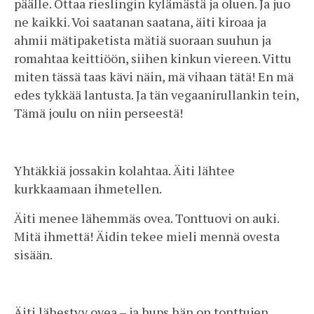
päälle. Ottaa rieslingin kylämästä ja oluen. Ja juo
ne kaikki. Voi saatanan saatana, äiti kiroaa ja
ahmii mätipaketista mätiä suoraan suuhun ja
romahtaa keittiöön, siihen kinkun viereen. Vittu
miten tässä taas kävi näin, mä vihaan tätä! En mä
edes tykkää lantusta. Ja tän vegaanirullankin tein,
Tämä joulu on niin perseestä!
Yhtäkkiä jossakin kolahtaa. Äiti lähtee
kurkkaamaan ihmetellen.
Äiti menee lähemmäs ovea. Tonttuovi on auki.
Mitä ihmettä! Äidin tekee mieli mennä ovesta
sisään.
Äiti lähestyy ovea – ja hups hän on tonttujen