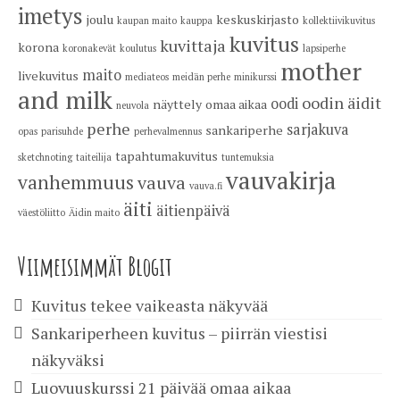
imetys
joulu
keskuskirjasto
kaupan maito
kauppa
kollektiivikuvitus
kuvitus
kuvittaja
korona
koronakevät
koulutus
lapsiperhe
mother
maito
livekuvitus
mediateos
meidän perhe
minikurssi
and milk
oodin äidit
oodi
näyttely
omaa aikaa
neuvola
perhe
sarjakuva
sankariperhe
opas
parisuhde
perhevalmennus
tapahtumakuvitus
sketchnoting
taiteilija
tuntemuksia
vauvakirja
vanhemmuus
vauva
vauva.fi
äiti
äitienpäivä
väestöliitto
Äidin maito
Viimeisimmät Blogit
Kuvitus tekee vaikeasta näkyvää
Sankariperheen kuvitus – piirrän viestisi
näkyväksi
Luovuuskurssi 21 päivää omaa aikaa