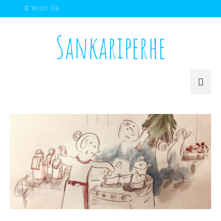
Your Cart
-
€
0,00
Sankariperhe