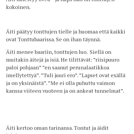
kokoinen.
Äiti päätyy tonttujen tielle ja huomaa että kaikki
ovat Tonttubaarissa. Se on ihan täynnä.
Äiti menee baariin, tonttujen luo. Siellä on
muitakin äitejä ja isiä. He tilittävät: ”riisipuuro
paloi pohjaan” ”en saanut perunalaatikkoa
imellytettyä”. ”Tuli juuri ero”. ”Lapset ovat exällä
ja on yksinäistä”. ”Me ei olla puhuttu vaimon
kanssa viiteen vuoteen ja on ankeat tunnelmat”.
Äiti kertoo oman tarinansa. Tontut ja äidit