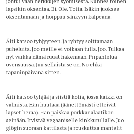
johtui vaan herkkujen syömisestä. Kunnes toinen
lapsikin oksentaa. Ei. Ole. Totta. Isäkin juoksee
oksentamaan ja hoippuu sänkyyn kalpeana.
Äiti katsoo tyhjyyteen. Ja ryhtyy soittamaan
puheluita. Joo meille ei voikaan tulla. Joo. Tulkaa
nyt vaikka nämä ruuat hakemaan. Piipahtelua
ovensuussa. Juu sellaista se on. No ehkä
tapaninpäivänä sitten.
Äiti katsoo tyhjää ja siistiä kotia, jossa kaikki on
valmista. Hän huutaaa (äänettömästi etteivät
lapset herää). Hän paiskaa porkkanalaatikon
seinään. Irvistää vegaaniselle kinkkurullalle. Juo
glögin suoraan kattilasta ja rouskuttaa mantelit