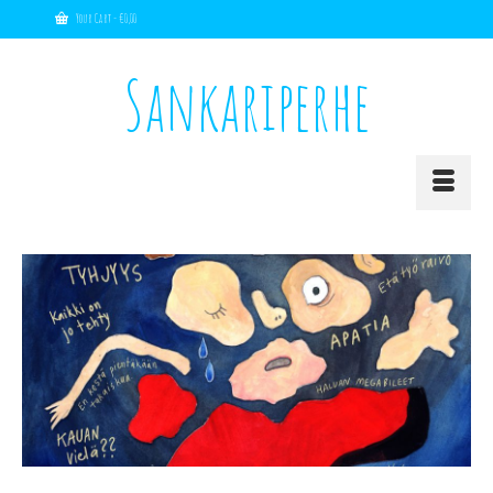
Your Cart
-
€
0,00
Sankariperhe