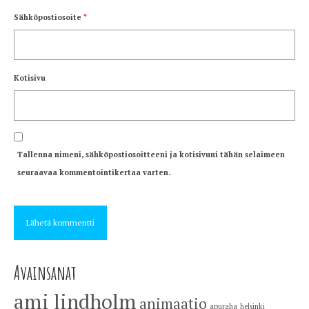
Sähköpostiosoite
*
Kotisivu
Tallenna nimeni, sähköpostiosoitteeni ja kotisivuni tähän selaimeen
seuraavaa kommentointikertaa varten.
Avainsanat
ami lindholm
animaatio
apuraha
helsinki