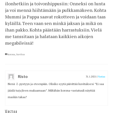
ilonhetkiin ja toivonhippusiin: Onneksi on lunta
ja voi mennä hiihtämään ja pulkkamäkeen. Kohta
Mummi ja Pappa saavat rokotteen ja voidaan taas
kyläillä. Teen vaan sen minkä jaksan ja mikä on
ihan pakko. Kohta päästään harrastuksiin. Vielä
me tanssitaan ja halataan kaikkien aikojen
megabileissä!
korona
,
kuvitus
Risto
31.1.2021
|
Vastaa
Nenä 👃 pystyyn ja eteenpäin. Olisiko syytä päivittää kuvituksesi ”Ei saa
jäädä tu(u)leen makaamaan”. Miltähän korona-vastatuuli näyttää
maskin takaa?
Vastaa