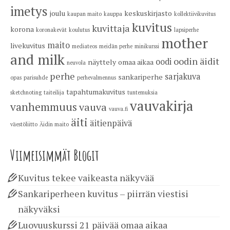
imetys
joulu
keskuskirjasto
kaupan maito
kauppa
kollektiivikuvitus
kuvitus
kuvittaja
korona
koronakevät
koulutus
lapsiperhe
mother
maito
livekuvitus
mediateos
meidän perhe
minikurssi
and milk
oodin äidit
oodi
näyttely
omaa aikaa
neuvola
perhe
sarjakuva
sankariperhe
opas
parisuhde
perhevalmennus
tapahtumakuvitus
sketchnoting
taiteilija
tuntemuksia
vauvakirja
vanhemmuus
vauva
vauva.fi
äiti
äitienpäivä
väestöliitto
Äidin maito
Viimeisimmät Blogit
Kuvitus tekee vaikeasta näkyvää
Sankariperheen kuvitus – piirrän viestisi
näkyväksi
Luovuuskurssi 21 päivää omaa aikaa