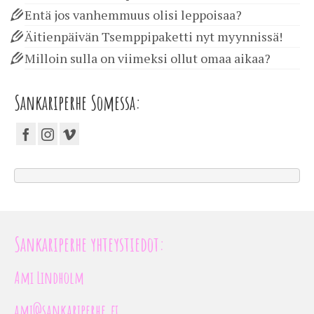
Entä jos vanhemmuus olisi leppoisaa?
Äitienpäivän Tsemppipaketti nyt myynnissä!
Milloin sulla on viimeksi ollut omaa aikaa?
Sankariperhe Somessa:
Sankariperhe yhteystiedot:
Ami Lindholm
ami@sankariperhe.fi