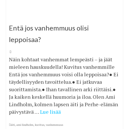
Entä jos vanhemmuus olisi
leppoisaa?
Näin kohtaat vanhemmat lempeästi – ja jäät
mieleen hauskuudella! Kuvitus vanhemmille
Entä jos vanhemmuus voisi olla leppoisaa?● Ei
täydellisyyden tavoittelua.● Ei jatkuvaa
suorittamista.● Ihan tavallinen arki riittäisi.●
Ja kaiken keskellä huumoria ja iloa. Olen Ami
Lindholm, kolmen lapsen äiti ja Perhe-elämän
päivystävä …
Lue lisää
äiti
,
ami lindholm
,
kuvitus
,
vanhemmuus