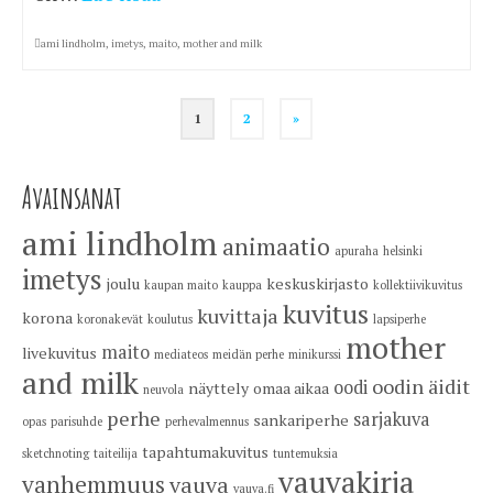
ami lindholm
,
imetys
,
maito
,
mother and milk
1
2
»
Avainsanat
ami lindholm
animaatio
apuraha
helsinki
imetys
joulu
keskuskirjasto
kaupan maito
kauppa
kollektiivikuvitus
kuvitus
kuvittaja
korona
koronakevät
koulutus
lapsiperhe
mother
maito
livekuvitus
mediateos
meidän perhe
minikurssi
and milk
oodin äidit
oodi
näyttely
omaa aikaa
neuvola
perhe
sarjakuva
sankariperhe
opas
parisuhde
perhevalmennus
tapahtumakuvitus
sketchnoting
taiteilija
tuntemuksia
vauvakirja
vanhemmuus
vauva
vauva.fi