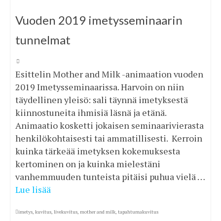
Vuoden 2019 imetysseminaarin
tunnelmat
Esittelin Mother and Milk -animaation vuoden
2019 Imetysseminaarissa. Harvoin on niin
täydellinen yleisö: sali täynnä imetyksestä
kiinnostuneita ihmisiä läsnä ja etänä.
Animaatio kosketti jokaisen seminaarivierasta
henkilökohtaisesti tai ammatillisesti. Kerroin
kuinka tärkeää imetyksen kokemuksesta
kertominen on ja kuinka mielestäni
vanhemmuuden tunteista pitäisi puhua vielä …
Lue lisää
imetys
,
kuvitus
,
livekuvitus
,
mother and milk
,
tapahtumakuvitus