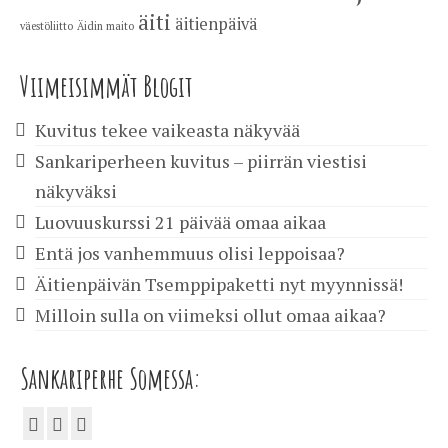
äiti
äitienpäivä
väestöliitto
Äidin maito
Viimeisimmät Blogit
Kuvitus tekee vaikeasta näkyvää
Sankariperheen kuvitus – piirrän viestisi
näkyväksi
Luovuuskurssi 21 päivää omaa aikaa
Entä jos vanhemmuus olisi leppoisaa?
Äitienpäivän Tsemppipaketti nyt myynnissä!
Milloin sulla on viimeksi ollut omaa aikaa?
Sankariperhe Somessa: