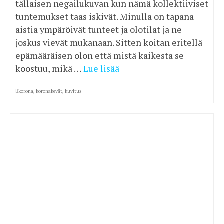
tällaisen negailukuvan kun nämä kollektiiviset
tuntemukset taas iskivät. Minulla on tapana
aistia ympäröivät tunteet ja olotilat ja ne
joskus vievät mukanaan. Sitten koitan eritellä
epämääräisen olon että mistä kaikesta se
koostuu, mikä …
Lue lisää
korona
,
koronakevät
,
kuvitus