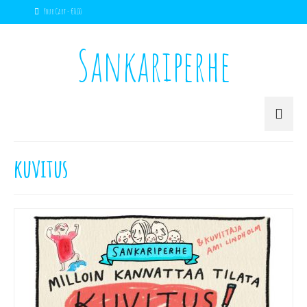
Your Cart
-
€
0,00
Sankariperhe
kuvitus