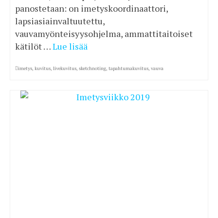
panostetaan: on imetyskoordinaattori,
lapsiasiainvaltuutettu,
vauvamyönteisyysohjelma, ammattitaitoiset
kätilöt …
Lue lisää
imetys
,
kuvitus
,
livekuvitus
,
sketchnoting
,
tapahtumakuvitus
,
vauva